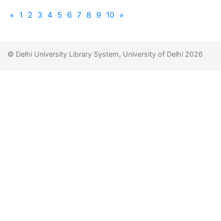
«
1
2
3
4
5
6
7
8
9
10
»
© Delhi University Library System, University of Delhi 2026