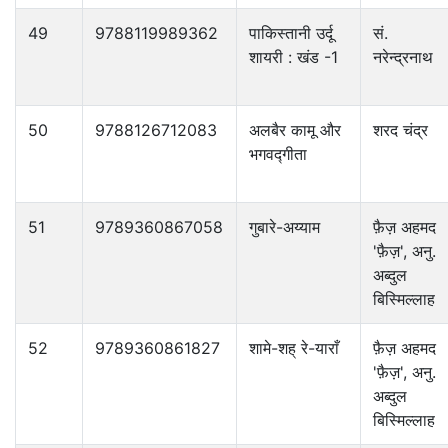
49
9788119989362
पाकिस्तानी उर्दू
सं.
शायरी : खंड -1
नरेन्द्रनाथ
50
9788126712083
अलबैर कामू और
शरद चंद्र
भगवद्गीता
51
9789360867058
गुबारे-अय्याम
फ़ैज़ अहमद
'फ़ैज़', अनु.
अब्दुल
बिस्मिल्लाह
52
9789360861827
शामे-शह् रे-याराँ
फ़ैज़ अहमद
'फ़ैज़', अनु.
अब्दुल
बिस्मिल्लाह